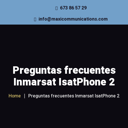
673 86 57 29
info@maxicommunications.com
Inicio
Teléfonos satélite
Recargas y Planes
Preguntas frecuentes
Internet Satélite
Inmarsat IsatPhone 2
Seguimiento
Home
Preguntas frecuentes Inmarsat IsatPhone 2
Accesorios