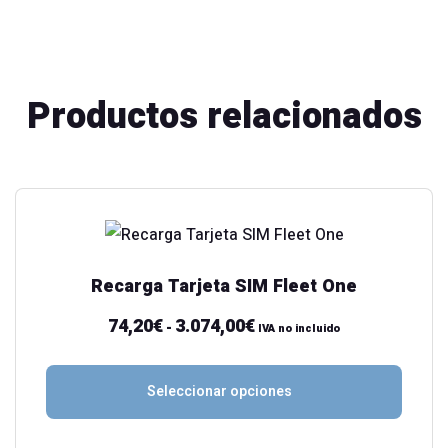
Productos relacionados
Este
producto
tiene
Recarga Tarjeta SIM Fleet One
múltiples
variantes.
74,20
€
3.074,00
€
Rango
-
IVA no incluido
Las
de
opciones
precios:
Seleccionar opciones
se
desde
pueden
74,20€