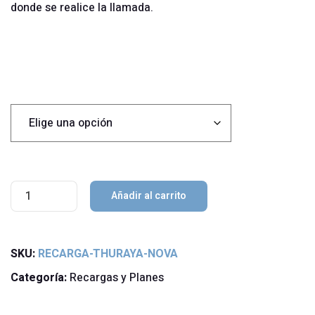
donde se realice la llamada.
Elige la recarga
Recarga
Añadir al carrito
Thuraya
Nova
SKU:
RECARGA-THURAYA-NOVA
cantidad
Categoría:
Recargas y Planes