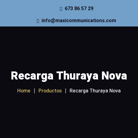
673 86 57 29
info@maxicommunications.com
Inicio
Teléfonos satélite
Recargas y Planes
Recarga Thuraya Nova
Internet Satélite
Home
Productos
Recarga Thuraya Nova
Seguimiento
Accesorios