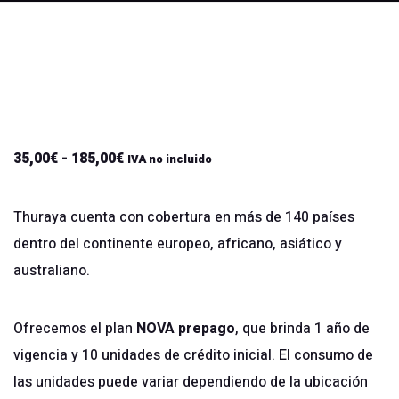
35,00
€
-
185,00
€
Rango
IVA no incluido
de
precios:
Thuraya cuenta con cobertura en más de 140 países
desde
dentro del continente europeo, africano, asiático y
35,00€
australiano.
hasta
185,00€
Ofrecemos el plan
NOVA prepago
, que brinda 1 año de
vigencia y 10 unidades de crédito inicial. El consumo de
las unidades puede variar dependiendo de la ubicación