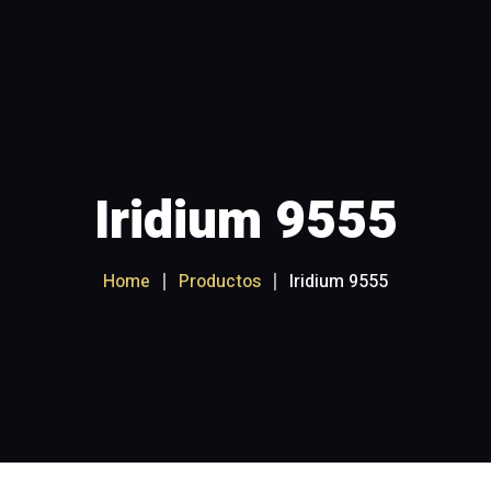
satélite
Recargas y Planes
Internet Satélite
Segui
Iridium 9555
Home
Productos
Iridium 9555